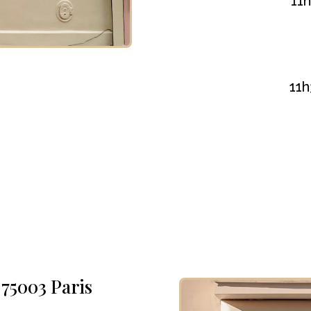
11h
11h
 75003 Paris