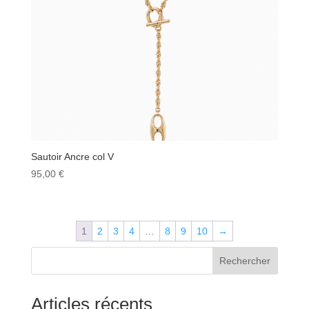
Sautoir Ancre col V
95,00
€
1
2
3
4
…
8
9
10
→
Rechercher
Articles récents