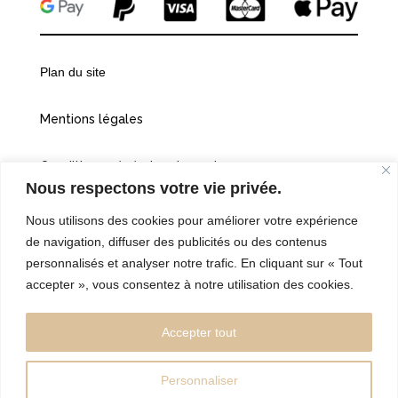
Plan du site
Mentions légales
Conditions générales de vente
Nous respectons votre vie privée.
Politiques de confidentialité
Nous utilisons des cookies pour améliorer votre expérience
de navigation, diffuser des publicités ou des contenus
Cookies
personnalisés et analyser notre trafic. En cliquant sur « Tout
accepter », vous consentez à notre utilisation des cookies.
©2026 Vingt et une heures dix
Accepter tout
Personnaliser
Réalisé par l’Agence Web:
kebweb.fr