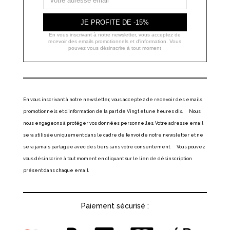
JE PROFITE DE -15%
En vous inscrivant à notre newsletter, vous acceptez de
recevoir des emails promotionnels et d'information. Vous
pouvez vous désinscrire à tout moment
En vous inscrivant à notre newsletter, vous acceptez de recevoir des emails
promotionnels et d’information de la part de Vingt et une heures dix. Nous
nous engageons à protéger vos données personnelles. Votre adresse email
sera utilisée uniquement dans le cadre de l’envoi de notre newsletter et ne
sera jamais partagée avec des tiers sans votre consentement. Vous pouvez
vous désinscrire à tout moment en cliquant sur le lien de désinscription
présent dans chaque email.
Paiement sécurisé :