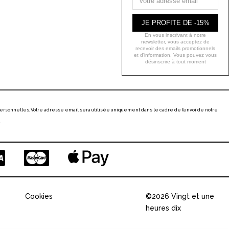
JE PROFITE DE -15%
En vous inscrivant à notre
newsletter, vous acceptez de
recevoir des emails promotionnels
et d'information. Vous pouvez vous
désinscrire à tout moment
ersonnelles. Votre adresse email sera utilisée uniquement dans le cadre de l’envoi de notre
.
Cookies
©2026 Vingt et une
heures dix