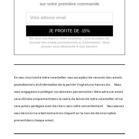
sur votre première commande
JE PROFITE DE -15%
En vous inscrivant à notre newsletter, vous acceptez de
recevoir des emails promotionnels et d'information. Vous
pouvez vous désinscrire à tout moment
En vous inscrivant à notre newsletter, vous acceptez de recevoir des emails
promotionnels et d’information de la part de Vingt et une heures dix. Nous
nous engageons à protéger vos données personnelles. Votre adresse email
sera utilisée uniquement dans le cadre de l’envoi de notre newsletter et ne
sera jamais partagée avec des tiers sans votre consentement. Vous pouvez
vous désinscrire à tout moment en cliquant sur le lien de désinscription
présent dans chaque email.