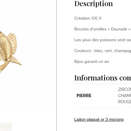
Description
Création XXI X
Boucles d’oreilles « Daurade »
Les yeux des poissons sont ser
Couleurs : bleu, vert, champagn
Bijou garanti un an.
Informations co
ZIRCO
PIERRE
CHAMP
ROUGE
Laiton plaqué or 3 microns