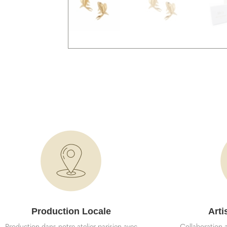
Production Locale
Arti
Production dans notre atelier parisien avec
Collaboration a