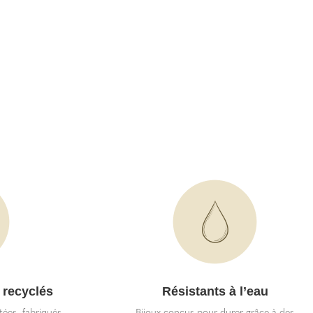
 recyclés
Résistants à l’eau
itées, fabriqués
Bijoux conçus pour durer grâce à des