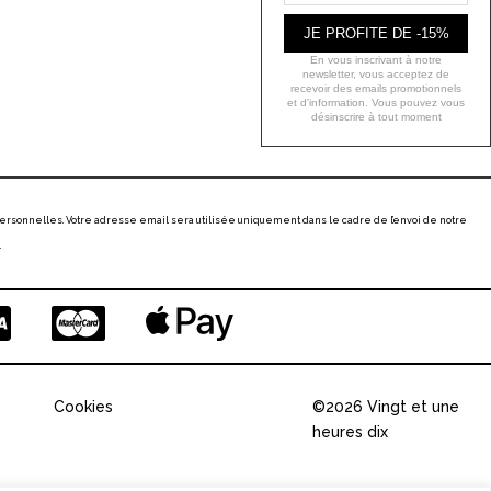
JE PROFITE DE -15%
En vous inscrivant à notre
newsletter, vous acceptez de
recevoir des emails promotionnels
et d'information. Vous pouvez vous
désinscrire à tout moment
ersonnelles. Votre adresse email sera utilisée uniquement dans le cadre de l’envoi de notre
.
Cookies
©2026 Vingt et une
heures dix