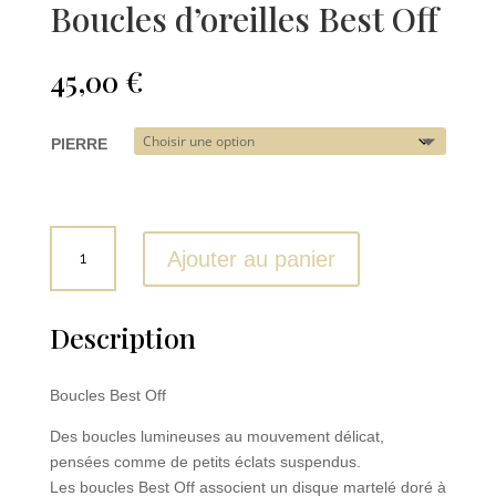
Boucles d’oreilles Best Off
45,00
€
PIERRE
quantité
Ajouter au panier
de
Boucles
d'oreilles
Description
Best
Off
Boucles Best Off
Des boucles lumineuses au mouvement délicat,
pensées comme de petits éclats suspendus.
Les boucles Best Off associent un disque martelé doré à