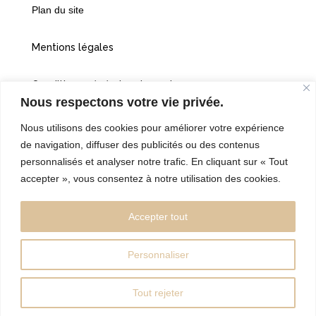
Plan du site
Mentions légales
Conditions générales de vente
Nous respectons votre vie privée.
Politiques de confidentialité
Nous utilisons des cookies pour améliorer votre expérience
de navigation, diffuser des publicités ou des contenus
Cookies
personnalisés et analyser notre trafic. En cliquant sur « Tout
accepter », vous consentez à notre utilisation des cookies.
©2026 Vingt et une heures dix
Accepter tout
Personnaliser
Réalisé par l’Agence Web:
kebweb.fr
Tout rejeter