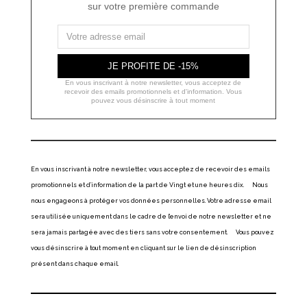
sur votre première commande
JE PROFITE DE -15%
En vous inscrivant à notre newsletter, vous acceptez de
recevoir des emails promotionnels et d'information. Vous
pouvez vous désinscrire à tout moment
En vous inscrivant à notre newsletter, vous acceptez de recevoir des emails
promotionnels et d’information de la part de Vingt et une heures dix. Nous
nous engageons à protéger vos données personnelles. Votre adresse email
sera utilisée uniquement dans le cadre de l’envoi de notre newsletter et ne
sera jamais partagée avec des tiers sans votre consentement. Vous pouvez
vous désinscrire à tout moment en cliquant sur le lien de désinscription
présent dans chaque email.