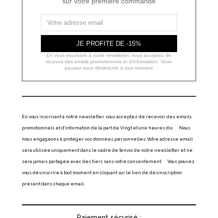
sur votre première commande
JE PROFITE DE -15%
En vous inscrivant à notre newsletter, vous acceptez de
recevoir des emails promotionnels et d'information. Vous
pouvez vous désinscrire à tout moment
En vous inscrivant à notre newsletter, vous acceptez de recevoir des emails
promotionnels et d’information de la part de Vingt et une heures dix. Nous
nous engageons à protéger vos données personnelles. Votre adresse email
sera utilisée uniquement dans le cadre de l’envoi de notre newsletter et ne
sera jamais partagée avec des tiers sans votre consentement. Vous pouvez
vous désinscrire à tout moment en cliquant sur le lien de désinscription
présent dans chaque email.
Paiement sécurisé :