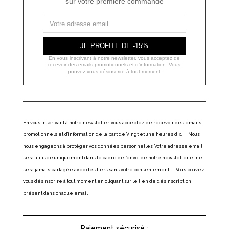
sur votre première commande
JE PROFITE DE -15%
En vous inscrivant à notre newsletter, vous acceptez de
recevoir des emails promotionnels et d'information. Vous
pouvez vous désinscrire à tout moment
En vous inscrivant à notre newsletter, vous acceptez de recevoir des emails
promotionnels et d’information de la part de Vingt et une heures dix. Nous
nous engageons à protéger vos données personnelles. Votre adresse email
sera utilisée uniquement dans le cadre de l’envoi de notre newsletter et ne
sera jamais partagée avec des tiers sans votre consentement. Vous pouvez
vous désinscrire à tout moment en cliquant sur le lien de désinscription
présent dans chaque email.
Paiement sécurisé :