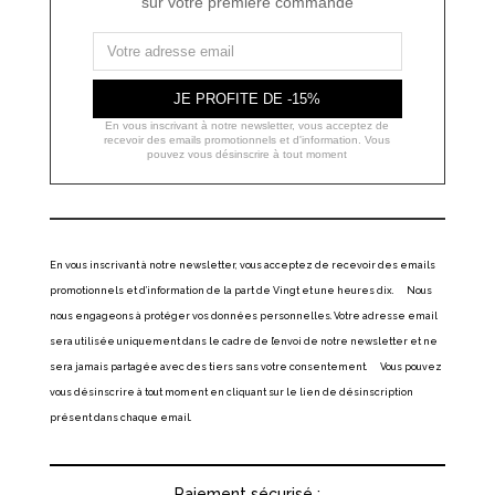
sur votre première commande
JE PROFITE DE -15%
En vous inscrivant à notre newsletter, vous acceptez de
recevoir des emails promotionnels et d'information. Vous
pouvez vous désinscrire à tout moment
En vous inscrivant à notre newsletter, vous acceptez de recevoir des emails
promotionnels et d’information de la part de Vingt et une heures dix. Nous
nous engageons à protéger vos données personnelles. Votre adresse email
sera utilisée uniquement dans le cadre de l’envoi de notre newsletter et ne
sera jamais partagée avec des tiers sans votre consentement. Vous pouvez
vous désinscrire à tout moment en cliquant sur le lien de désinscription
présent dans chaque email.
Paiement sécurisé :