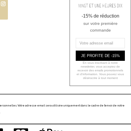
-15% de réduction
sur votre première
commande
JE PROFITE DE -15%
En vous inscrivant à notre
newsletter, vous acceptez de
recevoir des emails promotionnels
et d'information. Vous pouvez vous
désinscrire à tout moment
ersonnelles. Votre adresse email sera utilisée uniquement dans le cadre de l’envoi de notre
.