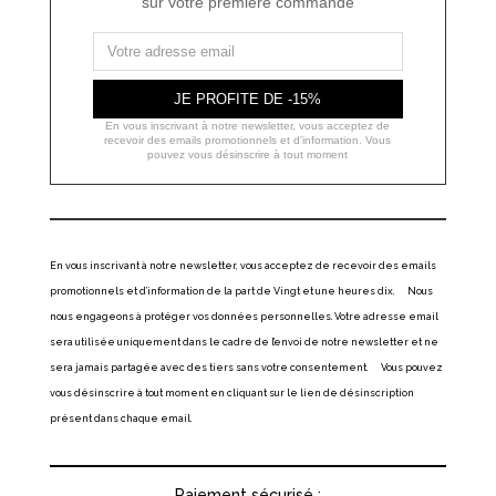
sur votre première commande
JE PROFITE DE -15%
En vous inscrivant à notre newsletter, vous acceptez de
recevoir des emails promotionnels et d'information. Vous
pouvez vous désinscrire à tout moment
En vous inscrivant à notre newsletter, vous acceptez de recevoir des emails
promotionnels et d’information de la part de Vingt et une heures dix. Nous
nous engageons à protéger vos données personnelles. Votre adresse email
sera utilisée uniquement dans le cadre de l’envoi de notre newsletter et ne
sera jamais partagée avec des tiers sans votre consentement. Vous pouvez
vous désinscrire à tout moment en cliquant sur le lien de désinscription
présent dans chaque email.
Paiement sécurisé :