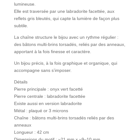
lumineuse.
Elle est traversée par une labradorite facettée, aux
reflets gris bleutés, qui capte la lumière de façon plus
subtile.
La chaîne structure le bijou avec un rythme régulier :
des bâtons multi-brins torsadés, reliés par des anneaux,
apportant à la fois finesse et caractère.
Un bijou précis, à la fois graphique et organique, qui
accompagne sans s’imposer.
Détails
Pierre principale : onyx vert facetté
Pierre centrale : labradorite facettée
Existe aussi en version labradorite
Métal : plaqué or 3 microns
Chaîne : bâtons multi-brins torsadés reliés par des
anneaux
Longueur : 42 cm
Dimensions du motif : ~21 mm x ~9–10 mm