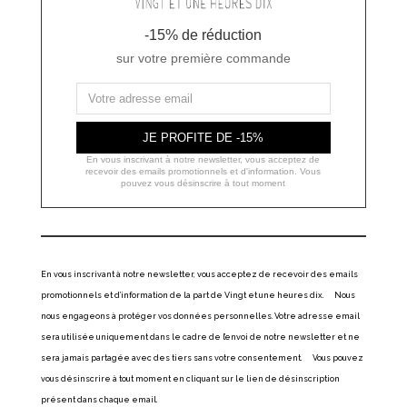
-15% de réduction
sur votre première commande
JE PROFITE DE -15%
En vous inscrivant à notre newsletter, vous acceptez de
recevoir des emails promotionnels et d'information. Vous
pouvez vous désinscrire à tout moment
En vous inscrivant à notre newsletter, vous acceptez de recevoir des emails
promotionnels et d’information de la part de Vingt et une heures dix. Nous
nous engageons à protéger vos données personnelles. Votre adresse email
sera utilisée uniquement dans le cadre de l’envoi de notre newsletter et ne
sera jamais partagée avec des tiers sans votre consentement. Vous pouvez
vous désinscrire à tout moment en cliquant sur le lien de désinscription
présent dans chaque email.