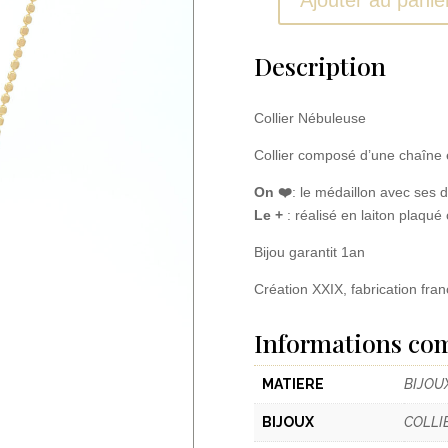
quantité
de
Collier
Description
Nebuleuse
Collier Nébuleuse
Collier composé d’une chaîne e
On ❤️
: le médaillon avec ses d
Le +
: réalisé en laiton plaqué
Bijou garantit 1an
Création XXIX, fabrication fran
Informations co
MATIERE
BIJOU
BIJOUX
COLLI