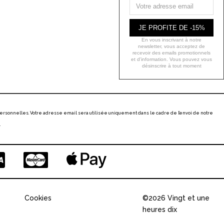
JE PROFITE DE -15%
En vous inscrivant à notre
newsletter, vous acceptez de
recevoir des emails promotionnels
et d'information. Vous pouvez vous
désinscrire à tout moment
ersonnelles. Votre adresse email sera utilisée uniquement dans le cadre de l’envoi de notre
.
Cookies
©2026 Vingt et une
heures dix