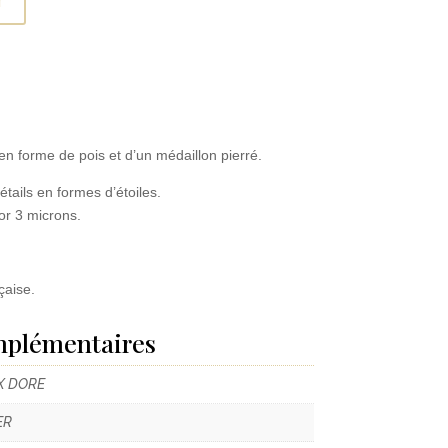
n forme de pois et d’un médaillon pierré.
étails en formes d’étoiles.
 or 3 microns.
çaise.
mplémentaires
X DORE
ER