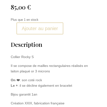
85,00
€
Plus que 1 en stock
Ajouter au panier
quantité
de
Collier
Description
Rocky
S
Collier Rocky S
Il se compose de mailles rectangulaires réalisés en
laiton plaqué or 3 microns
On ❤️
: son coté rock
Le +
: il se décline également en bracelet
Bijou garantit 1an
Création XXIX, fabrication française