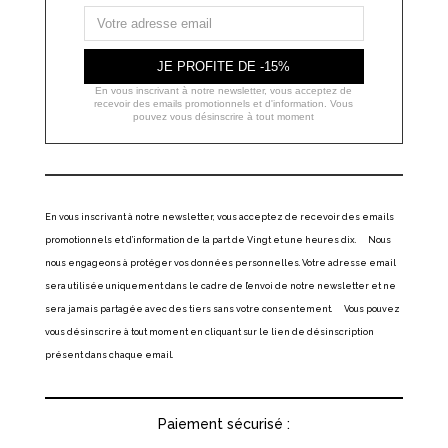
JE PROFITE DE -15%
En vous inscrivant à notre newsletter, vous acceptez de
recevoir des emails promotionnels et d'information. Vous
pouvez vous désinscrire à tout moment
En vous inscrivant à notre newsletter, vous acceptez de recevoir des emails
promotionnels et d’information de la part de Vingt et une heures dix. Nous
nous engageons à protéger vos données personnelles. Votre adresse email
sera utilisée uniquement dans le cadre de l’envoi de notre newsletter et ne
sera jamais partagée avec des tiers sans votre consentement. Vous pouvez
vous désinscrire à tout moment en cliquant sur le lien de désinscription
présent dans chaque email.
Paiement sécurisé :