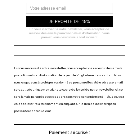
JE PROFITE DE -15%
En vous inscrivant à notre newsletter, vous acceptez de
recevoir des emails promotionnels et d'information. Vous
pouvez vous désinscrire à tout moment
En vous inscrivant à notre newsletter, vous acceptez de recevoir des emails
promotionnels et d’information de la part de Vingt et une heures dix. Nous
nous engageons à protéger vos données personnelles. Votre adresse email
sera utilisée uniquement dans le cadre de l’envoi de notre newsletter et ne
sera jamais partagée avec des tiers sans votre consentement. Vous pouvez
vous désinscrire à tout moment en cliquant sur le lien de désinscription
présent dans chaque email.
Paiement sécurisé :