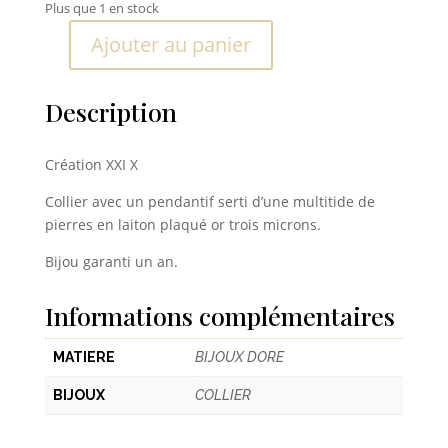
Plus que 1 en stock
Ajouter au panier
quantité
de
Collier
Description
Tenue
de
Création XXI X
soirée
Collier avec un pendantif serti d’une multitide de
pierres en laiton plaqué or trois microns.
Bijou garanti un an.
Informations complémentaires
MATIERE
BIJOUX DORE
BIJOUX
COLLIER