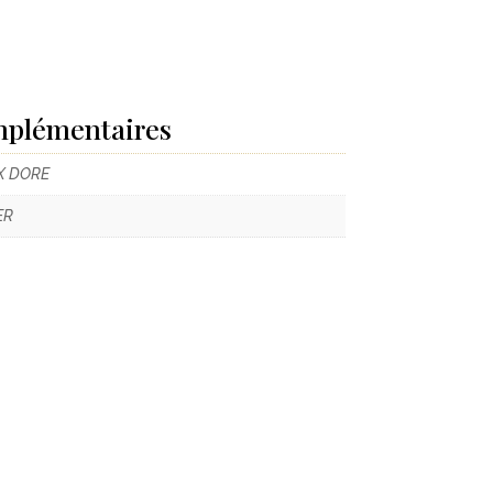
mplémentaires
X DORE
ER