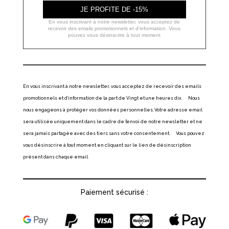
JE PROFITE DE -15%
En vous inscrivant à notre newsletter, vous acceptez de
recevoir des emails promotionnels et d'information. Vous
pouvez vous désinscrire à tout moment
En vous inscrivant à notre newsletter, vous acceptez de recevoir des emails
promotionnels et d’information de la part de Vingt et une heures dix. Nous
nous engageons à protéger vos données personnelles. Votre adresse email
sera utilisée uniquement dans le cadre de l’envoi de notre newsletter et ne
sera jamais partagée avec des tiers sans votre consentement. Vous pouvez
vous désinscrire à tout moment en cliquant sur le lien de désinscription
présent dans chaque email.
Paiement sécurisé :