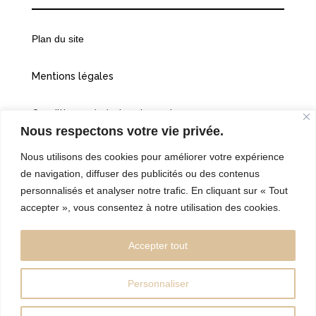
Plan du site
Mentions légales
Conditions générales de vente
Nous respectons votre vie privée.
Politiques de confidentialité
Nous utilisons des cookies pour améliorer votre expérience
de navigation, diffuser des publicités ou des contenus
Cookies
personnalisés et analyser notre trafic. En cliquant sur « Tout
accepter », vous consentez à notre utilisation des cookies.
©2026 Vingt et une heures dix
Accepter tout
Personnaliser
Réalisé par l’Agence Web:
kebweb.fr