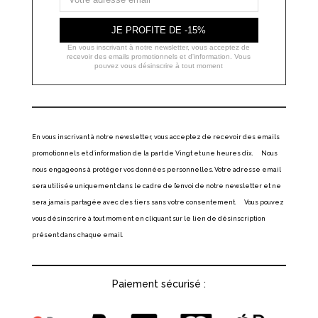
JE PROFITE DE -15%
En vous inscrivant à notre newsletter, vous acceptez de
recevoir des emails promotionnels et d'information. Vous
pouvez vous désinscrire à tout moment
En vous inscrivant à notre newsletter, vous acceptez de recevoir des emails
promotionnels et d’information de la part de Vingt et une heures dix. Nous
nous engageons à protéger vos données personnelles. Votre adresse email
sera utilisée uniquement dans le cadre de l’envoi de notre newsletter et ne
sera jamais partagée avec des tiers sans votre consentement. Vous pouvez
vous désinscrire à tout moment en cliquant sur le lien de désinscription
présent dans chaque email.
Paiement sécurisé :