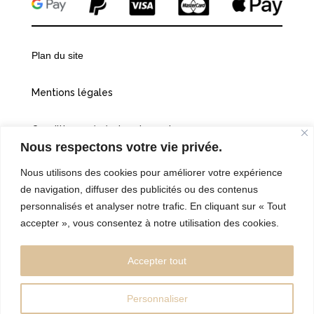
Plan du site
Mentions légales
Conditions générales de vente
Nous respectons votre vie privée.
Politiques de confidentialité
Nous utilisons des cookies pour améliorer votre expérience
de navigation, diffuser des publicités ou des contenus
Cookies
personnalisés et analyser notre trafic. En cliquant sur « Tout
accepter », vous consentez à notre utilisation des cookies.
©2026 Vingt et une heures dix
Accepter tout
Personnaliser
Réalisé par l’Agence Web:
kebweb.fr