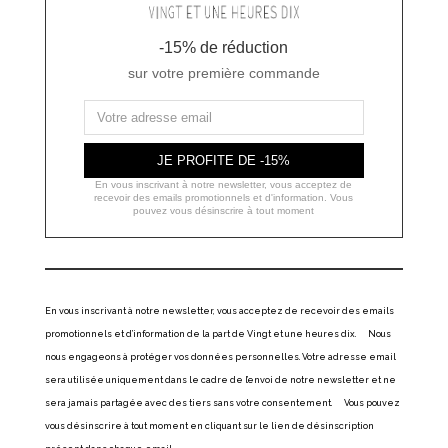
-15% de réduction
sur votre première commande
JE PROFITE DE -15%
En vous inscrivant à notre newsletter, vous acceptez de
recevoir des emails promotionnels et d'information. Vous
pouvez vous désinscrire à tout moment
En vous inscrivant à notre newsletter, vous acceptez de recevoir des emails
promotionnels et d’information de la part de Vingt et une heures dix. Nous
nous engageons à protéger vos données personnelles. Votre adresse email
sera utilisée uniquement dans le cadre de l’envoi de notre newsletter et ne
sera jamais partagée avec des tiers sans votre consentement. Vous pouvez
vous désinscrire à tout moment en cliquant sur le lien de désinscription