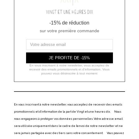
-15% de réduction
sur votre première commande
JE PROFITE DE -15%
En vous inscrivant à notre newsletter, vous acceptez de
recevoir des emails promotionnels et d'information. Vous
pouvez vous désinscrire à tout moment
En vous inscrivant à notre newsletter, vous acceptez de recevoir des emails
promotionnels et d’information de la part de Vingt et une heures dix. Nous
nous engageons à protéger vos données personnelles. Votre adresse email
sera utilisée uniquement dans le cadre de l’envoi de notre newsletter et ne
sera jamais partagée avec des tiers sans votre consentement. Vous pouvez