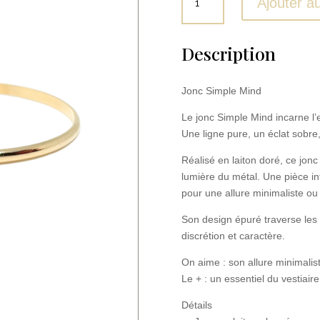
Ajouter a
de
Jonc
Simple
Description
Mind
Jonc Simple Mind
Le jonc Simple Mind incarne l’e
Une ligne pure, un éclat sobr
Réalisé en laiton doré, ce jonc 
lumière du métal. Une pièce int
pour une allure minimaliste ou
Son design épuré traverse le
discrétion et caractère.
On aime : son allure minimalist
Le + : un essentiel du vestiaire
Détails