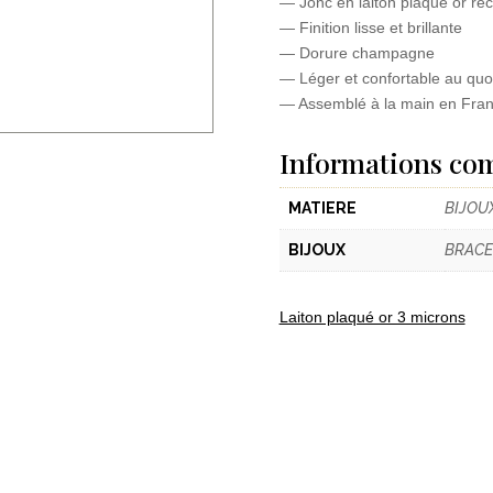
— Jonc en laiton plaqué or rec
— Finition lisse et brillante
— Dorure champagne
— Léger et confortable au quo
— Assemblé à la main en Fra
Informations co
MATIERE
BIJOU
BIJOUX
BRACE
Laiton plaqué or 3 microns