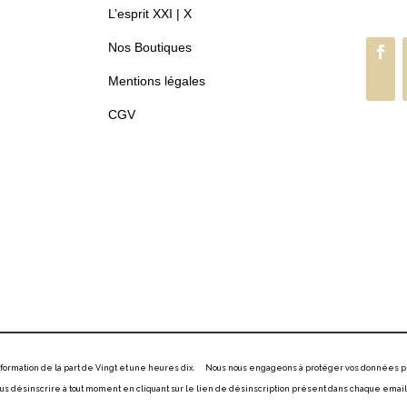
L’esprit XXI | X
Nos Boutiques
Mentions légales
CGV
information de la part de Vingt et une heures dix. Nous nous engageons à protéger vos données p
 désinscrire à tout moment en cliquant sur le lien de désinscription présent dans chaque email