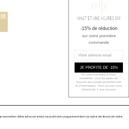
-15% de réduction
sur votre première
commande
JE PROFITE DE -15%
En vous inscrivant à notre
newsletter, vous acceptez de
recevoir des emails promotionnels
et d'information. Vous pouvez vous
désinscrire à tout moment
ersonnelles. Votre adresse email sera utilisée uniquement dans le cadre de l’envoi de notre
.