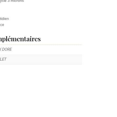
yclé 3 microns
tidien
nce
mplémentaires
X DORE
LET