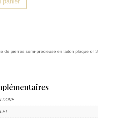
u panier
ie de pierres semi-précieuse en laiton plaqué or 3
mplémentaires
X DORE
LET