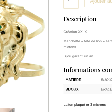
Ajouter a
de
Manchette
Lion
Description
Création XXI X
Manchette « tête de lion » sert
microns.
Bijou garanti un an.
Informations co
MATIERE
BIJOU
BIJOUX
BRACE
Laiton plaqué or 3 microns