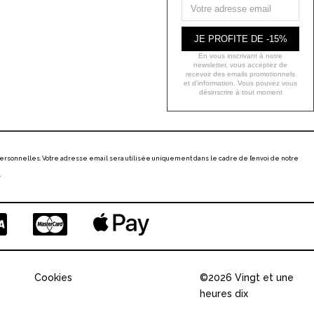
JE PROFITE DE -15%
En vous inscrivant à notre
newsletter, vous acceptez de
recevoir des emails promotionnels
et d'information. Vous pouvez vous
désinscrire à tout moment
ersonnelles. Votre adresse email sera utilisée uniquement dans le cadre de l’envoi de notre
.
Cookies
©2026 Vingt et une
heures dix