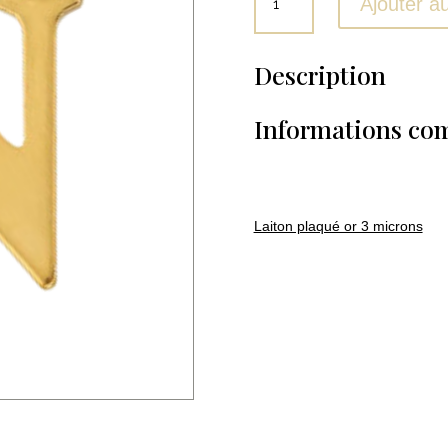
Ajouter a
de
N
Description
Informations co
Laiton plaqué or 3 microns