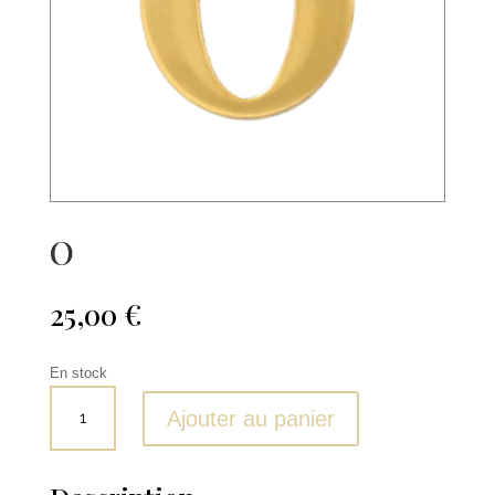
O
25,00
€
En stock
quantité
Ajouter au panier
de
O