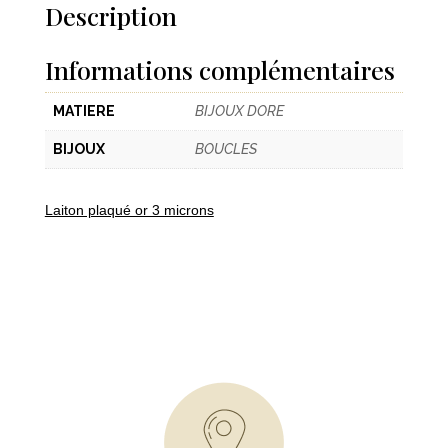
Piercing
Description
Mono
3
Informations complémentaires
MATIERE
BIJOUX DORE
BIJOUX
BOUCLES
Laiton plaqué or 3 microns