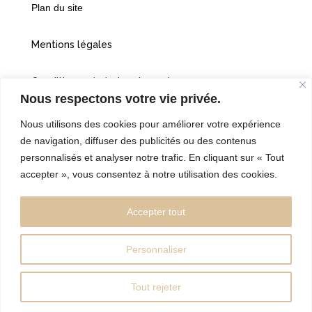
Plan du site
Mentions légales
Conditions générales de vente
Nous respectons votre vie privée.
Politiques de confidentialité
Nous utilisons des cookies pour améliorer votre expérience
de navigation, diffuser des publicités ou des contenus
Cookies
personnalisés et analyser notre trafic. En cliquant sur « Tout
accepter », vous consentez à notre utilisation des cookies.
©2026 Vingt et une heures dix
Accepter tout
Personnaliser
Réalisé par l’Agence Web:
kebweb.fr
Tout rejeter