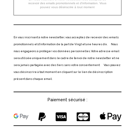
recevoir des emails promotionnels et d'information. Vous
pouvez vous désinscrire à tout moment
En vous inscrivant à notre newsletter, vous acceptez de recevoir des emails
promotionnels et d’information de la part de Vingt et une heures dix. Nous
nous engageons à protéger vos données personnelles. Votre adresse email
sera utilisée uniquement dans le cadre de l’envoi de notre newsletter et ne
sera jamais partagée avec des tiers sans votre consentement. Vous pouvez
vous désinscrire à tout moment en cliquant sur le lien de désinscription
présent dans chaque email.
Paiement sécurisé :