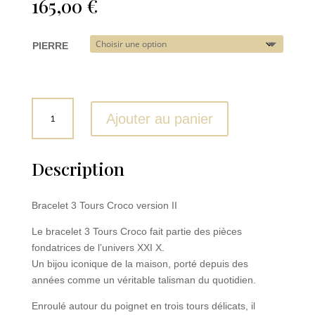
165,00
€
PIERRE
quantité
Ajouter au panier
de
Bracelet
3
Description
Tours
Croco
version
Bracelet 3 Tours Croco version II
II
Le bracelet 3 Tours Croco fait partie des pièces
fondatrices de l’univers XXI X.
Un bijou iconique de la maison, porté depuis des
années comme un véritable talisman du quotidien.
Enroulé autour du poignet en trois tours délicats, il