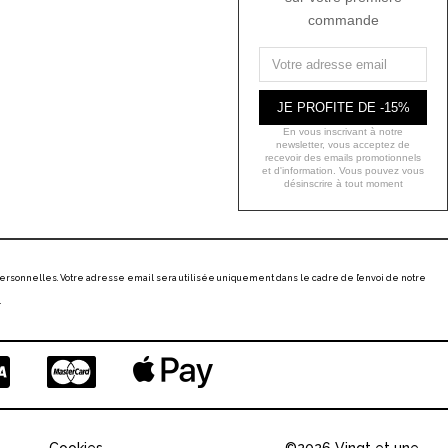
commande
JE PROFITE DE -15%
En vous inscrivant à notre
newsletter, vous acceptez de
recevoir des emails promotionnels
et d'information. Vous pouvez vous
désinscrire à tout moment
ersonnelles. Votre adresse email sera utilisée uniquement dans le cadre de l’envoi de notre
.
Cookies
©2026 Vingt et une