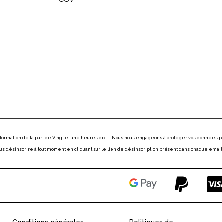
information de la part de Vingt et une heures dix. Nous nous engageons à protéger vos données p
 désinscrire à tout moment en cliquant sur le lien de désinscription présent dans chaque email
Conditions générales
Politiques de