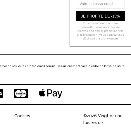
JE PROFITE DE -15%
En vous inscrivant à notre
newsletter, vous acceptez de
recevoir des emails promotionnels
et d'information. Vous pouvez vous
désinscrire à tout moment
ersonnelles. Votre adresse email sera utilisée uniquement dans le cadre de l’envoi de notre
.
Cookies
©2026 Vingt et une
heures dix