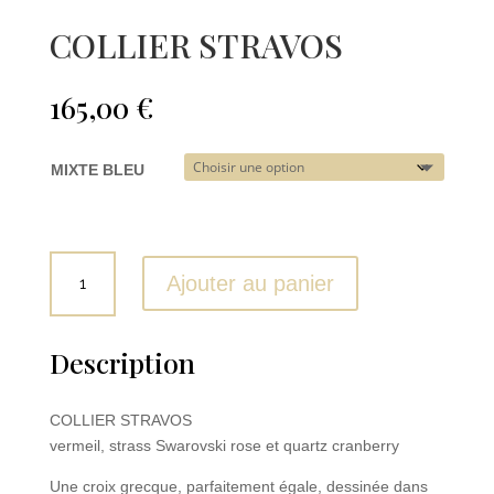
COLLIER STRAVOS
165,00
€
MIXTE BLEU
quantité
Ajouter au panier
de
COLLIER
STRAVOS
Description
COLLIER STRAVOS
vermeil, strass Swarovski rose et quartz cranberry
Une croix grecque, parfaitement égale, dessinée dans