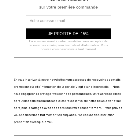
sur votre première commande
JE PROFITE DE -15%
En vous inscrivant à notre newsletter, vous acceptez de
recevoir des emails promotionnels et d'information. Vous
pouvez vous désinscrire à tout moment
En vous inscrivant à notre newsletter, vous acceptez de recevoir des emails
promotionnels et d’information de la part de Vingt et une heures dix. Nous
nous engageons à protéger vos données personnelles. Votre adresse email
sera utilisée uniquement dans le cadre de l’envoi de notre newsletter et ne
sera jamais partagée avec des tiers sans votre consentement. Vous pouvez
vous désinscrire à tout moment en cliquant sur le lien de désinscription
présent dans chaque email.