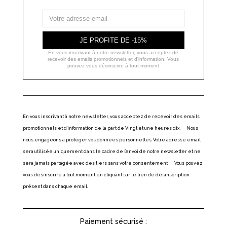
JE PROFITE DE -15%
En vous inscrivant à notre newsletter, vous acceptez de
recevoir des emails promotionnels et d'information. Vous
pouvez vous désinscrire à tout moment
En vous inscrivant à notre newsletter, vous acceptez de recevoir des emails
promotionnels et d’information de la part de Vingt et une heures dix. Nous
nous engageons à protéger vos données personnelles. Votre adresse email
sera utilisée uniquement dans le cadre de l’envoi de notre newsletter et ne
sera jamais partagée avec des tiers sans votre consentement. Vous pouvez
vous désinscrire à tout moment en cliquant sur le lien de désinscription
présent dans chaque email.
Paiement sécurisé :