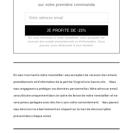
sur votre première commande
JE PROFITE DE -15%
En vous inscrivant à notre newsletter, vous acceptez de
recevoir des emails promotionnels et d'information. Vous
pouvez vous désinscrire à tout moment
En vous inscrivant à notre newsletter, vous acceptez de recevoir des emails
promotionnels et d’information de la part de Vingt et une heures dix. Nous
nous engageons à protéger vos données personnelles. Votre adresse email
sera utilisée uniquement dans le cadre de l’envoi de notre newsletter et ne
sera jamais partagée avec des tiers sans votre consentement. Vous pouvez
vous désinscrire à tout moment en cliquant sur le lien de désinscription
présent dans chaque email.